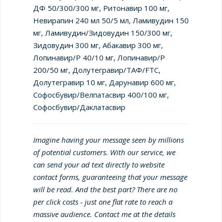
ДФ 50/300/300 мг, Ритонавир 100 мг,
Невирапин 240 мл 50/5 мл, Ламивудин 150
мг, Ламивудин/Зидовудин 150/300 мг,
Зидовудин 300 мг, Абакавир 300 мг,
Лопинавир/Р 40/10 мг, Лопинавир/Р
200/50 мг, Долутегравир/ТАФ/FTC,
Долутегравир 10 мг, Дарунавир 600 мг,
Софосбувир/Велпатасвир 400/100 мг,
Софосбувир/Даклатасвир
Imagine having your message seen by millions
of potential customers. With our service, we
can send your ad text directly to website
contact forms, guaranteeing that your message
will be read. And the best part? There are no
per click costs - just one flat rate to reach a
massive audience. Contact me at the details