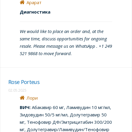
Арарат
Диагностика
We would like to place an order and, at the
same time, discuss opportunities for ongoing
resale. Please message us on WhatsApp . +1 249
521 9868 to move forward.
Rose Porteus
02.05.2025
Лори
ВИЧ:
Абакавир 60 мг, Ламивудин 10 мг/мл,
Зидовудин 50/5 мг/мл, Долутегравир 50
мг, Тенофовир ДФ/Эмтрицитабин 300/200
мг, Долутегравир/Ламивудин/Тенофовир