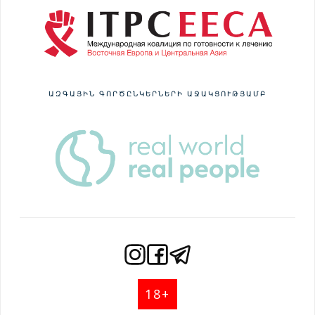
ԱԶԳԱՅԻՆ ԳՈՐԾԸՆԿԵՐՆԵՐԻ ԱՋԱԿՑՈՒԹՅԱՄԲ
18+