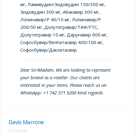
мг, Ламивудин/Зидовудин 150/300 мг,
Зидовудин 300 мг, Абакавир 300 мг,
Лопинавир/Р 40/10 мг, Лопинавир/Р
200/50 мг, Долутегравир/ТАФ/FTC,
Долутегравир 10 мг, Дарунавир 600 мг,
Софосбувир/Велпатасвир 400/100 мг,
Софосбувир/Даклатасвир
Dear Sir/Madam, We are looking to represent
your brand as a reseller. Our clients are
interested in your items. Please reach us on
WhatsApp: +1 742 371 5200 Kind regards
Davis Marrone
27.09.2025