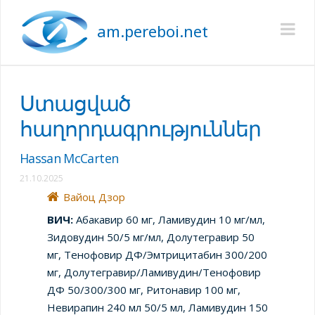
am.pereboi.net
Na
Ստացված
հաղորդագրություններ
Hassan McCarten
21.10.2025
Вайоц Дзор
ВИЧ:
Абакавир 60 мг, Ламивудин 10 мг/мл,
Зидовудин 50/5 мг/мл, Долутегравир 50
мг, Тенофовир ДФ/Эмтрицитабин 300/200
мг, Долутегравир/Ламивудин/Тенофовир
ДФ 50/300/300 мг, Ритонавир 100 мг,
Невирапин 240 мл 50/5 мл, Ламивудин 150