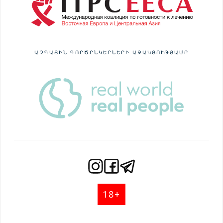
ԱԶԳԱՅԻՆ ԳՈՐԾԸՆԿԵՐՆԵՐԻ ԱՋԱԿՑՈՒԹՅԱՄԲ
18+