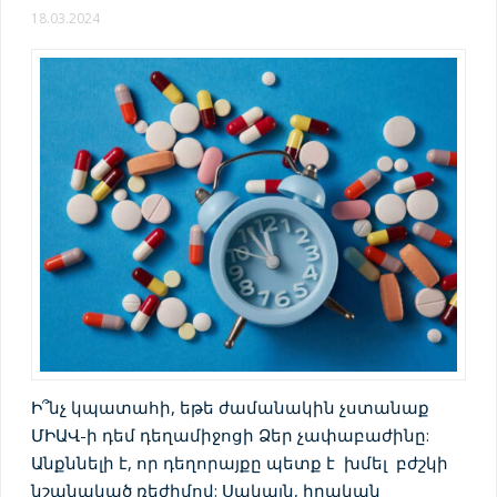
18.03.2024
Ի՞նչ կպատահի, եթե ժամանակին չստանաք
ՄԻԱՎ-ի դեմ դեղամիջոցի Ձեր չափաբաժինը:
Անքննելի է, որ դեղորայքը պետք է խմել բժշկի
նշանակած ռեժիմով: Սակայն, իրական