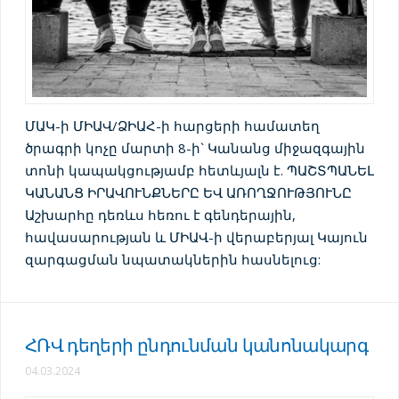
ՄԱԿ-ի ՄԻԱՎ/ՁԻԱՀ-ի հարցերի համատեղ
ծրագրի կոչը մարտի 8-ի` Կանանց միջազգային
տոնի կապակցությամբ հետևյալն է. ՊԱՇՏՊԱՆԵԼ
ԿԱՆԱՆՑ ԻՐԱՎՈՒՆՔՆԵՐԸ ԵՎ ԱՌՈՂՋՈՒԹՅՈՒՆԸ
Աշխարհը դեռևս հեռու է գենդերային,
հավասարության և ՄԻԱՎ-ի վերաբերյալ Կայուն
զարգացման նպատակներին հասնելուց:
ՀՌՎ դեղերի ընդունման կանոնակարգ
04.03.2024