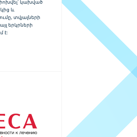
 փոխվել` կախված
կից և
ումը, տվյալների
յլ երկրների
 է: