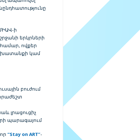
նել ապահովել
նընդհատությունը
ՄԻԱՎ-ի
րջանի երկրների
 համար, ովքեր
 աշխատանքի կամ
ւսային բուժում
նհրաժեշտ
նաև լրացուցիչ
րի պարագայում
 որ
“Stay on ART”
-