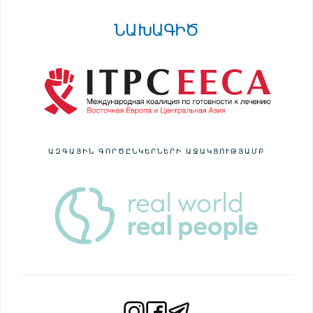
ՆԱԽԱԳԻԾ
ԱԶԳԱՅԻՆ ԳՈՐԾԸՆԿԵՐՆԵՐԻ ԱՋԱԿՑՈՒԹՅԱՄԲ