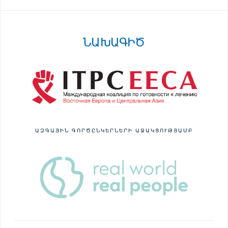
ՆԱԽԱԳԻԾ
ԱԶԳԱՅԻՆ ԳՈՐԾԸՆԿԵՐՆԵՐԻ ԱՋԱԿՑՈՒԹՅԱՄԲ