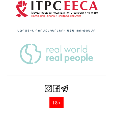
ԱԶԳԱՅԻՆ ԳՈՐԾԸՆԿԵՐՆԵՐԻ ԱՋԱԿՑՈՒԹՅԱՄԲ
18+